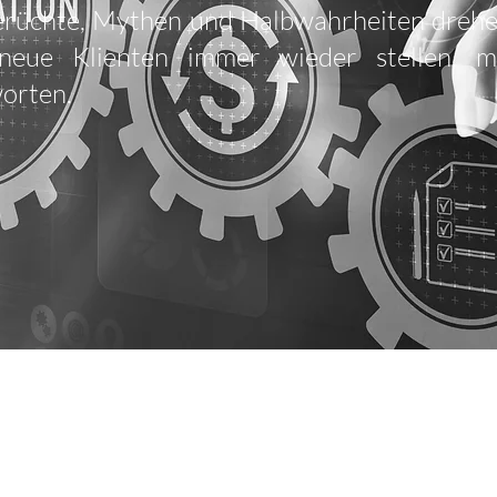
erüchte, Mythen und Halbwahrheiten drehen
neue Klienten immer wieder stellen, 
orten.
ER
fach,