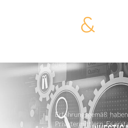
&
LEHR PART
Detektei
Erfahrungsgemäß haben 
Privatermittlern. Es ers