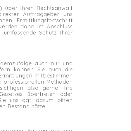
m) über Ihren Rechtsanwalt
direkter Auftraggeber uns
n Ermittlungsfortschritt
 werden dann im Anschluss
r umfassende Schutz Ihrer
d demzufolge auch nur und
sofern können Sie auch die
Ermittlungen mitbestimmen
nd professionellen Methoden
ichtigen also gerne Ihre
Gesetzes übertreten oder
ie uns ggf. darum bitten
hen Bestand hätte.
r einzelne Auftrag von sehr