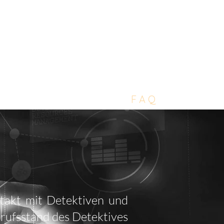
FE | NOTFÄLLE 24/7
9 172 237 5930
TENZEN
REFERENZEN
F A Q
KONTAKT
takt mit Detektiven und
erufsstand des Detektives