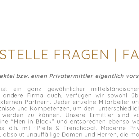
STELLE FRAGEN | F
ktei bzw. einen Privatermittler eigentlich vors
ist ein ganz gewöhnlicher mittelständische
ede andere Firma auch, verfügen wir sowohl ü
externen Partnern. Jeder einzelne Mitarbeiter u
ntnisse und Kompetenzen, um den unterschiedli
t werden zu können. Unsere Ermittler sind vo
keine "Men in Black" und entsprechen ebenso w
s, d.h. mit "Pfeife & Trenchcoat. Moderne Priva
h. absolut unauffällige Damen und Herren, die m