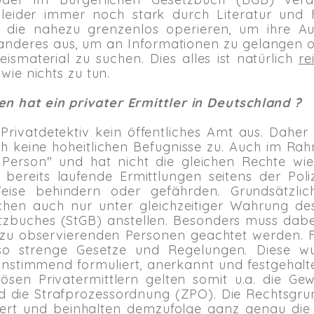
h leider immer noch stark durch Literatur und
t, die nahezu grenzenlos operieren, um ihre A
 anderes aus, um an Informationen zu gelangen o
smaterial zu suchen. Dies alles ist natürlich
re
 wie nichts zu tun.
n hat ein privater Ermittler in Deutschland ?
Privatdetektiv kein öffentliches Amt aus. Daher
h keine hoheitlichen Befugnisse zu. Auch im Rah
 Person" und hat nicht die gleichen Rechte wie b
bereits laufende Ermittlungen seitens der Poliz
Weise behindern oder gefährden. Grundsätzlic
chen auch nur unter gleichzeitiger Wahrung de
zbuches (StGB) anstellen. Besonders muss dabei
r zu observierenden Personen geachtet werden. F
lso strenge Gesetze und Regelungen. Diese 
nstimmend formuliert, anerkannt und festgehalte
iösen Privatermittlern gelten somit u.a. die 
d die Strafprozessordnung (ZPO). Die Rechtsgru
muliert und beinhalten demzufolge ganz genau di