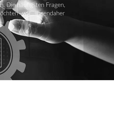
. Die häufigsten Fragen,
möchten wir Ihnendaher