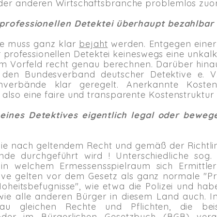
eder anderen Wirtschaftsbranche problemlos zu
r professionellen Detektei überhaupt bezahlbar
ge muss ganz klar
bejaht
werden. Entgegen einer
er professionellen Detektei keineswegs eine unkalk
s im Vorfeld recht genau berechnen. Darüber hin
h den Bundesverband deutscher Detektive e. V
verbände klar geregelt. Anerkannte Kosten
 also eine faire und transparente Kostenstruktur
eines Detektives eigentlich legal oder bewege
n sie nach geltendem Recht und gemäß der Richtl
de durchgeführt wird ! Unterschiedliche sog. "h
, in welchem Ermessensspielraum sich Ermittl
ve gelten vor dem Gesetz als ganz normale "Pri
oheitsbefugnisse", wie etwa die Polizei und ha
 wie alle anderen Bürger in diesem Land auch. I
au gleichen Rechte und Pflichten, die beis
oder im Bürgerlichen Gesetzbuch (BGB) vera