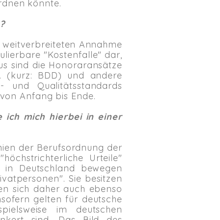
ordnen könnte.
 ?
 weitverbreiteten Annahme
ulierbare "Kostenfalle" dar,
aus sind die Honoraransätze
. (kurz: BDD) und andere
- und Qualitätsstandards
 von Anfang bis Ende.
 ich mich hierbei in einer
inien der Berufsordnung der
öchstrichterliche Urteile"
er in Deutschland bewegen
vatpersonen". Sie besitzen
ben sich daher auch ebenso
nsofern gelten für deutsche
pielsweise im deutschen
nkert sind. Das Bild des