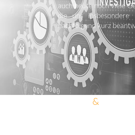
auch heute noch viele G
die uns insbesondere 
nachfolgend kurz beantw
LEHR
&
PARTN
DETEKTEI
Die Lösung ist immer ein
man muss sie nur finden…