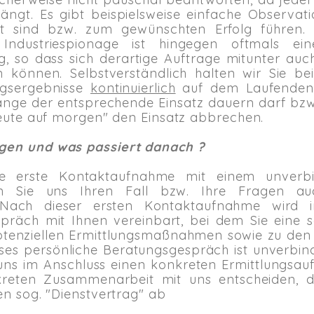
ängt. Es gibt beispielsweise einfache Observati
igt sind bzw. zum gewünschten Erfolg führen
r Industriespionage ist hingegen oftmals e
g, so dass sich derartige Auftrage mitunter a
 können. Selbstverständlich halten wir Sie be
ngsergebnisse
kontinuierlich
auf dem Laufenden.
lange der entsprechende Einsatz dauern darf bzw
 heute auf morgen" den Einsatz abbrechen.
agen und was passiert danach ?
e erste Kontaktaufnahme mit einem unverbin
nen Sie uns Ihren Fall bzw. Ihre Fragen a
. Nach dieser ersten Kontaktaufnahme wird
präch mit Ihnen vereinbart, bei dem Sie eine 
 potenziellen Ermittlungsmaßnahmen sowie zu de
es persönliche Beratungsgespräch ist unverbindli
uns im Anschluss einen konkreten Ermittlungsauft
reten Zusammenarbeit mit uns entscheiden, d
nen sog. "Dienstvertrag" ab