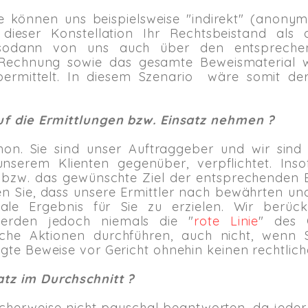
e können uns beispielsweise "indirekt" (anony
dieser Konstellation Ihr Rechtsbeistand als 
sodann von uns auch über den entsprechende
e Rechnung sowie das gesamte Beweismaterial
bermittelt. In diesem Szenario wäre somit de
.
auf die Ermittlungen bzw. Einsatz nehmen ?
on. Sie sind unser Auftraggeber und wir sin
 unserem Klienten gegenüber, verpflichtet. In
 bzw. das gewünschte Ziel der entsprechenden 
ten Sie, dass unsere Ermittler nach bewährten u
le Ergebnis für Sie zu erzielen. Wir berücks
werden jedoch niemals die "
rote Linie
" des 
iche
Aktionen durchführen, auch nicht, wenn S
ngte Beweise vor Gericht ohnehin keinen rechtlic
atz im Durchschnitt ?
ischerweise nicht pauschal beantworten, da jede