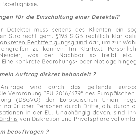
iffsbefugnisse.
gen für die Einschaltung einer Detektei?
er Detektei muss seitens des Klienten ein sog
n Strafrecht gem. §193 StGB rechtlich klar defini
onkreten Rechtfertigungsgrund
dar, um zur Wahr
 eingreifen zu können.
Im Klartext:
Persönlich
eugier, was der Nachbar so treibt etc. s
. Eine konkrete Bedrohungs- oder Notlage hinge
mein Auftrag diskret behandelt ?
re Anfrage wird durch das geltende europä
 Die Verordnung "EU 2016/679" des Europäischen
dnung (DSGVO) der Europäischen Union, rege
atürlicher Personen durch Dritte, d.h. durch a
ationen in der EU. Unabhängig davon, sind Ihr
tändnis
von Diskretion und Privatsphäre vollumfän
m beauftragen ?