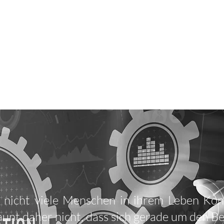
SOFORTHIL
+4
NER
DETEKTEI
KOMPE
nicht viele Menschen in ihrem Leben Kon
taunt daher nicht, dass sich gerade um den B